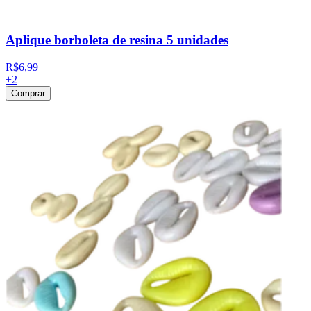
Aplique borboleta de resina 5 unidades
R$6,99
+
2
Comprar