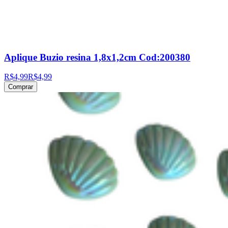
Aplique Buzio resina 1,8x1,2cm Cod:200380
R$4,99
R$4,99
Comprar