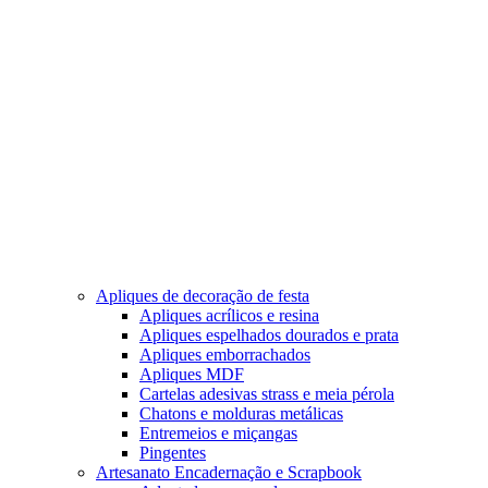
Apliques de decoração de festa
Apliques acrílicos e resina
Apliques espelhados dourados e prata
Apliques emborrachados
Apliques MDF
Cartelas adesivas strass e meia pérola
Chatons e molduras metálicas
Entremeios e miçangas
Pingentes
Artesanato Encadernação e Scrapbook