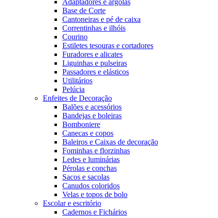
Adaptadores e argolas
Base de Corte
Cantoneiras e pé de caixa
Correntinhas e ilhóis
Courino
Estiletes tesouras e cortadores
Furadores e alicates
Liguinhas e pulseiras
Passadores e elásticos
Utilitários
Pelúcia
Enfeites de Decoração
Balões e acessórios
Bandejas e boleiras
Bomboniere
Canecas e copos
Baleiros e Caixas de decoração
Fominhas e florzinhas
Ledes e luminárias
Pérolas e conchas
Sacos e sacolas
Canudos coloridos
Velas e topos de bolo
Escolar e escritório
Cadernos e Fichários