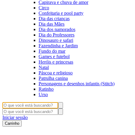
Capirava e chuva de amor
Circo
Confeitaria e pool party
Dia das crianças
Dia das Mães
Dia dos namorados
Dia do Professores
Dinosauro e safari
Fazendinha e Jardim
Fundo do mar
Games e futebol
Heróis e princesas
Natal
Páscoa e religioso
Patrulha canina
Personagens e desenhos infantis (Stitch)
Ratinho
Urso
Iniciar sessão
Carrinho