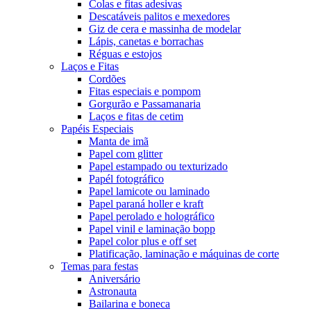
Colas e fitas adesivas
Descatáveis palitos e mexedores
Giz de cera e massinha de modelar
Lápis, canetas e borrachas
Réguas e estojos
Laços e Fitas
Cordões
Fitas especiais e pompom
Gorgurão e Passamanaria
Laços e fitas de cetim
Papéis Especiais
Manta de imã
Papel com glitter
Papel estampado ou texturizado
Papél fotográfico
Papel lamicote ou laminado
Papel paraná holler e kraft
Papel perolado e holográfico
Papel vinil e laminação bopp
Papel color plus e off set
Platificação, laminação e máquinas de corte
Temas para festas
Aniversário
Astronauta
Bailarina e boneca